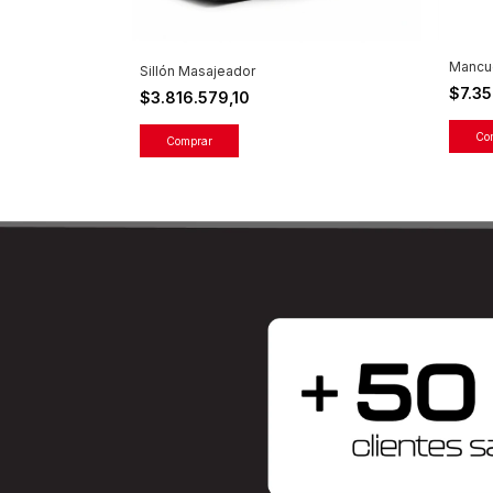
Mancue
Sillón Masajeador
$7.3
$3.816.579,10
Co