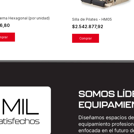
rna Hexagonal (por unidad)
Silla de Pilates - HM05
56,80
$2.542.877,92
mprar