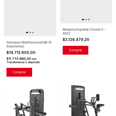
Maquina Espalda Circular II -
A622
$3.128.479,20
Gimnasio Multifuncional BK (4
Estaciones)
$14.713.600,00
$11.770.880,00
con
Transferencia o depósito