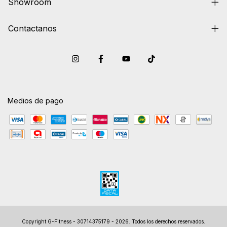
Showroom
Contactanos
Medios de pago
Copyright G-Fitness - 30714375179 - 2026. Todos los derechos reservados.