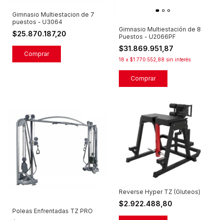
Gimnasio Multiestacion de 7
puestos - U3064
Gimnasio Multiestación de 8
$25.870.187,20
Puestos - U2066PF
$31.869.951,87
18
x
$1.770.552,88
sin interés
Reverse Hyper TZ (Gluteos)
$2.922.488,80
Poleas Enfrentadas TZ PRO