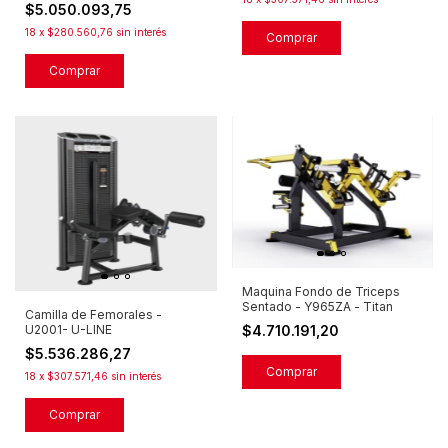
$5.050.093,75
18
x
$280.560,76
sin interés
Maquina Fondo de Triceps
Sentado - Y965ZA - Titan
Camilla de Femorales -
$4.710.191,20
U2001- U-LINE
$5.536.286,27
18
x
$307.571,46
sin interés