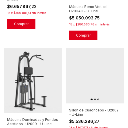
$6.657.867,22
Máquina Remo Vertical -
U2034C - U-Line
18
x
$369.881,51
sin interés
$5.050.093,75
18
x
$280.560,76
sin interés
Sillon de Cuadriceps - U2002
- U-Line
Máquina Dominadas y Fondos
$5.536.286,27
Asistidos- U2009 - U-Line
18
x
$307.571,46
sin interés