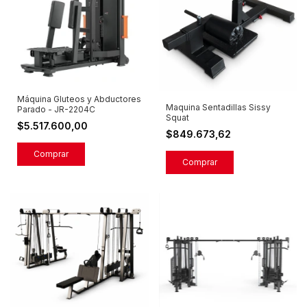
Máquina Gluteos y Abductores
Maquina Sentadillas Sissy
Parado - JR-2204C
Squat
$5.517.600,00
$849.673,62