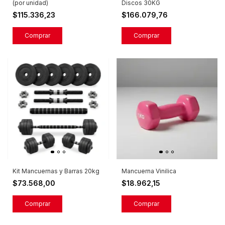
(por unidad)
Discos 30KG
$115.336,23
$166.079,76
Mancuerna Vinilica
Kit Mancuernas y Barras 20kg
$18.962,15
$73.568,00
Comprar