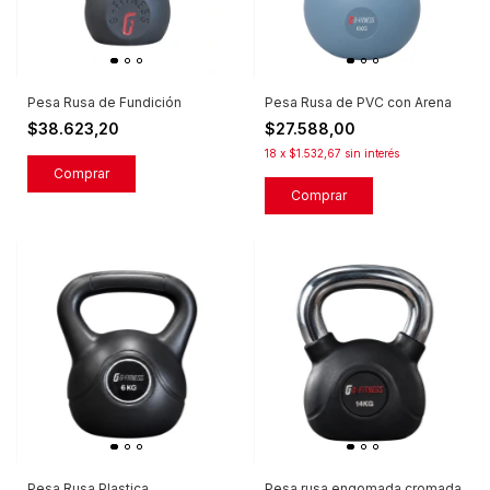
Pesa Rusa de Fundición
Pesa Rusa de PVC con Arena
$38.623,20
$27.588,00
18
x
$1.532,67
sin interés
Comprar
Comprar
Pesa Rusa Plastica
Pesa rusa engomada cromada