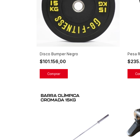
Disco Bumper Negro
Pesa R
$101.156,00
$235
Comprar
Co