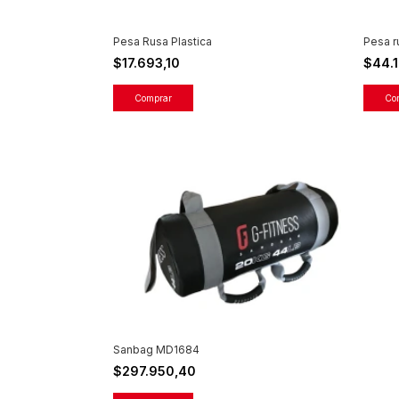
Pesa Rusa Plastica
Pesa 
$17.693,10
$44.
Comprar
Co
Sanbag MD1684
$297.950,40