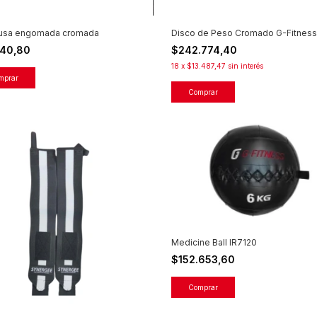
rusa engomada cromada
Disco de Peso Cromado G-Fitness
140,80
$242.774,40
18
x
$13.487,47
sin interés
mprar
Comprar
Medicine Ball IR7120
$152.653,60
Comprar