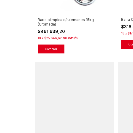
Barra 
Barra olimpica c/rulemanes 15kg
(Cromada)
$316
$461.639,20
18
x
$17
18
x
$25.646,62
sin interés