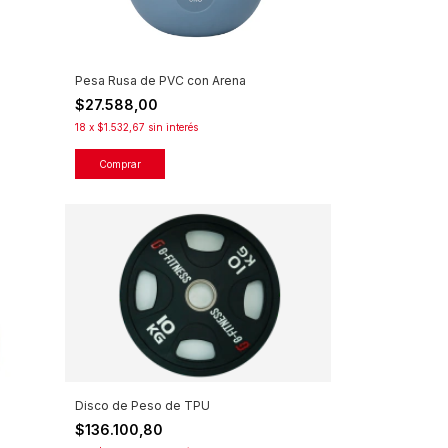
Pesa Rusa de PVC con Arena
$27.588,00
18
x
$1.532,67
sin interés
Comprar
Disco de Peso de TPU
$136.100,80