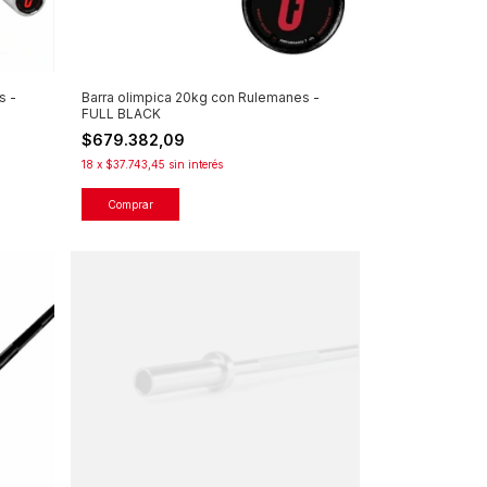
Barra olimpica 20kg con Rulemanes -
s -
FULL BLACK
$679.382,09
18
x
$37.743,45
sin interés