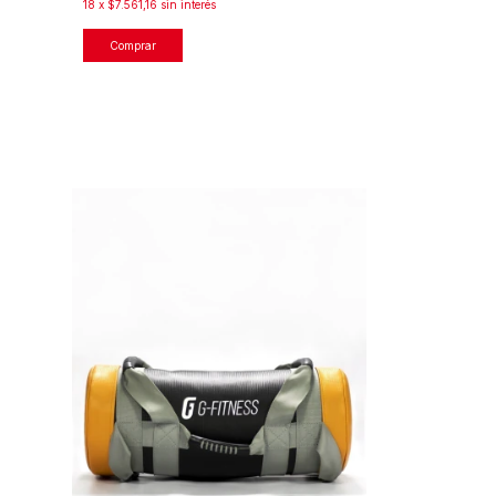
18
x
$7.561,16
sin interés
Comprar