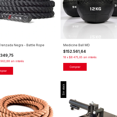
renzada Negra - Battle Rope
Medicine Ball MD
$152.561,64
.349,75
18
x
$8.475,65
sin interés
.963,88
sin interés
Comprar
mprar
Sin stock