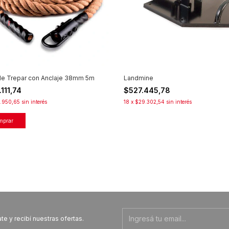
e Trepar con Anclaje 38mm 5m
Landmine
111,74
$527.445,78
.950,65
sin interés
18
x
$29.302,54
sin interés
te y recibí nuestras ofertas.