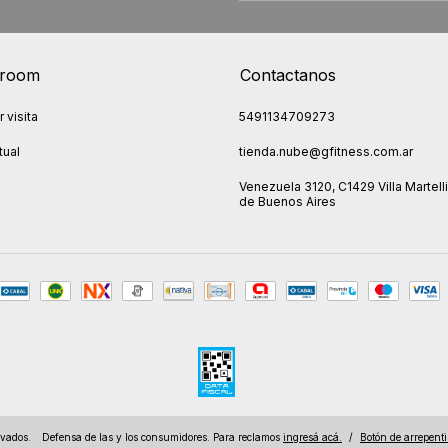
room
Contactanos
 visita
5491134709273
tual
tienda.nube@gfitness.com.ar
Venezuela 3120, C1429 Villa Martelli
de Buenos Aires
rvados.
Defensa de las y los consumidores. Para reclamos
ingresá acá.
/
Botón de arrepent