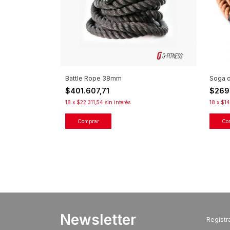
Battle Rope 38mm
Soga d
$401.607,71
$269.
18
x
$22.311,54
sin interés
18
x
$14
Comprar
Newsletter
Registra