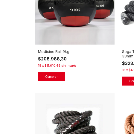
Soga T
Medicine Ball 9kg
38mm
$208.988,30
$323
18
x
$11.610,46
sin interés
18
x
$17
Co