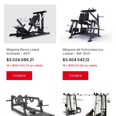
Máquina Remo Lineal
Máquina de Femorales Iso-
Inclinado - A611
Lateral - SM-3031
$3.024.086,21
$3.404.543,12
18
x
$168.004,79
sin interés
18
x
$189.141,28
sin interés