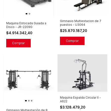
Gimnasio Multiestacion de 7
Maquina Estocada Guiada a
puestos - U3064
Disco - JR-2209G
$25.870.187,20
$4.914.342,40
Maquina Espalda Circular II -
A622
$3.128.479,20
Gimnasio Multiestación de 8