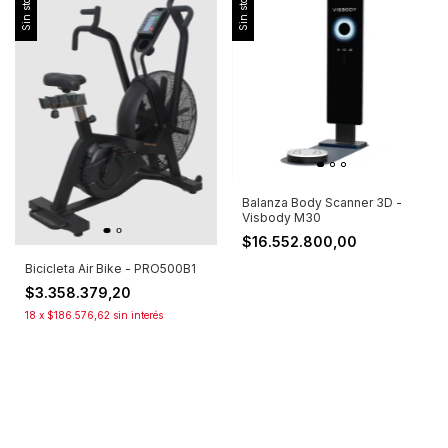
Sin stock
Sin stock
Balanza Body Scanner 3D -
Visbody M30
$16.552.800,00
Bicicleta Air Bike - PRO500B1
$3.358.379,20
18
x
$186.576,62
sin interés