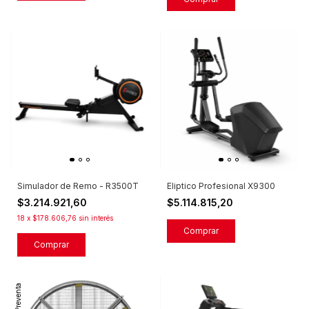
Simulador de Remo - R3500T
Eliptico Profesional X9300
$3.214.921,60
$5.114.815,20
18
x
$178.606,76
sin interés
Preventa