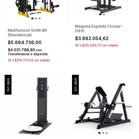
Maquina Espalda Circular -
Multifuncion Smith BK
D610
(Residencial)
$3.882.054,62
$5.664.736,00
18
x
$215.669,70
sin interés
$4.531.788,80
con
Transferencia o depósito
18
x
$314.707,56
sin interés
Sin stock
Sin stock