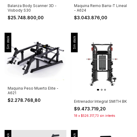
Balanza Body Scanner 3D -
Maquina Remo Barra-T Lineal
Visbody S30
- A624
$25.748.800,00
$3.043.876,00
Sin stock
Sin stock
Maquina Peso Muerto Elite -
A621
$2.278.768,80
Entrenador Integral SMITH BK
$9.473.719,20
18
x
$526.317,73
sin interés