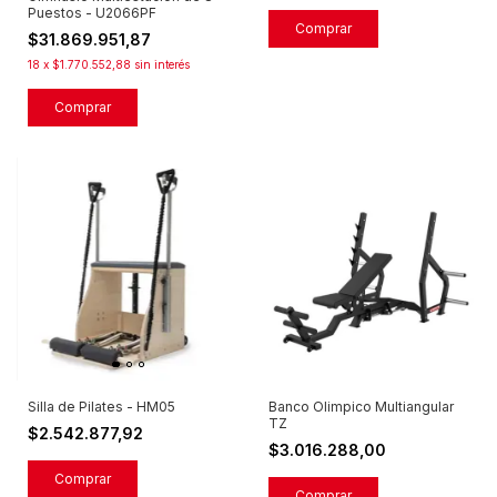
Puestos - U2066PF
$31.869.951,87
18
x
$1.770.552,88
sin interés
Silla de Pilates - HM05
Banco Olimpico Multiangular
TZ
$2.542.877,92
$3.016.288,00