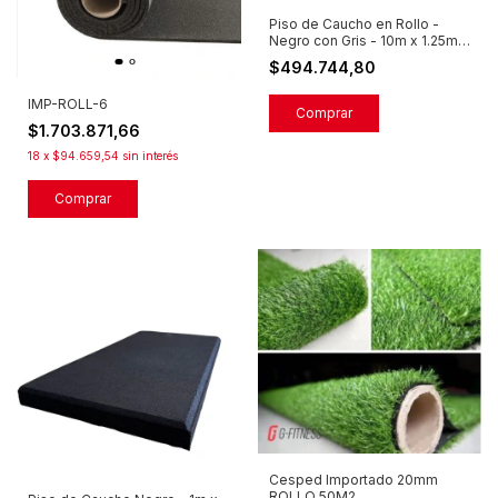
Piso de Caucho en Rollo -
Negro con Gris - 10m x 1.25m x
5mm
$494.744,80
IMP-ROLL-6
$1.703.871,66
18
x
$94.659,54
sin interés
Cesped Importado 20mm
ROLLO 50M2