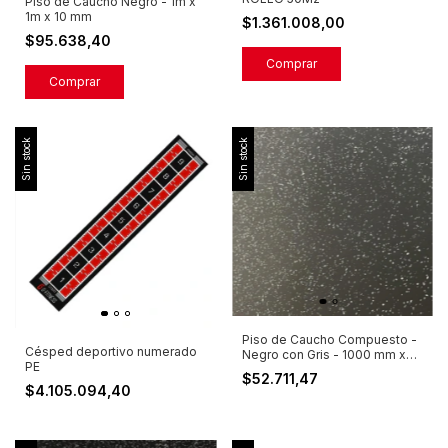
Piso de Caucho Negro - 1m x
1m x 10 mm
$1.361.008,00
$95.638,40
Sin stock
Sin stock
Piso de Caucho Compuesto -
Césped deportivo numerado
Negro con Gris - 1000 mm x
PE
1000 mm
$52.711,47
$4.105.094,40