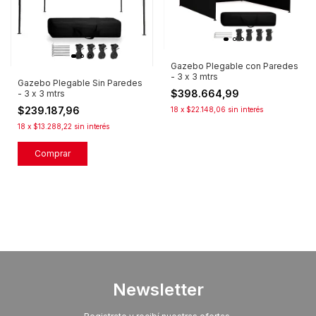
Gazebo Plegable con Paredes
- 3 x 3 mtrs
Gazebo Plegable Sin Paredes
$398.664,99
- 3 x 3 mtrs
$239.187,96
18
x
$22.148,06
sin interés
18
x
$13.288,22
sin interés
Comprar
Newsletter