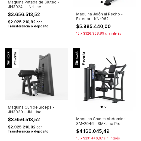
Maquina Patada de Gluteo -
JN3024 - JN-Line
Maquina Jalón al Pecho -
$3.656.513,52
Exterior - KN-962
$2.925.210,82
con
$5.885.440,00
Transferencia o depósito
18
x
$326.968,89
sin interés
Sin stock
Sin stock
Preventa
Preventa
Maquina Curl de Biceps -
JN3030 - JN-Line
Maquina Crunch Abdominal -
$3.656.513,52
SM-2046 - SM-Line Pro
$2.925.210,82
con
$4.166.045,49
Transferencia o depósito
18
x
$231.446,97
sin interés