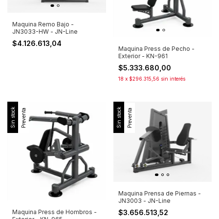
Maquina Remo Bajo -
JN3033-HW - JN-Line
$4.126.613,04
Maquina Press de Pecho -
Exterior - KN-961
$5.333.680,00
18
x
$296.315,56
sin interés
Sin stock
Sin stock
Preventa
Preventa
Maquina Prensa de Piernas -
JN3003 - JN-Line
Maquina Press de Hombros -
$3.656.513,52