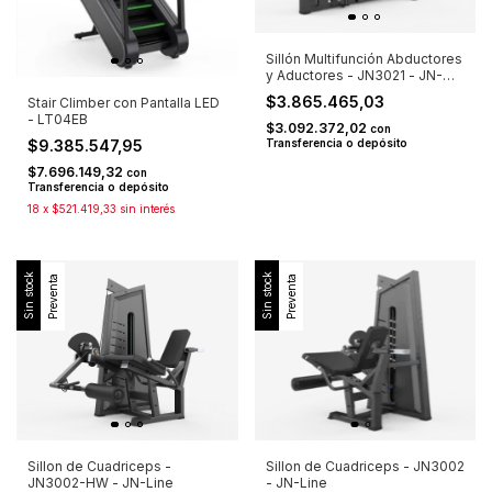
Sillón Multifunción Abductores
y Aductores - JN3021 - JN-
Line
$3.865.465,03
Stair Climber con Pantalla LED
- LT04EB
$3.092.372,02
con
Transferencia o depósito
$9.385.547,95
$7.696.149,32
con
Transferencia o depósito
18
x
$521.419,33
sin interés
Sin stock
Sin stock
Preventa
Preventa
Sillon de Cuadriceps - JN3002
Sillon de Cuadriceps -
- JN-Line
JN3002-HW - JN-Line