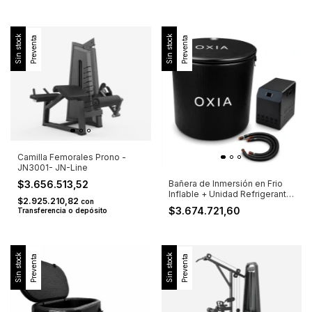
Sin stock
Sin stock
Preventa
Preventa
Camilla Femorales Prono -
JN3001- JN-Line
Bañera de Inmersión en Frio
$3.656.513,52
Inflable + Unidad Refrigerante
$2.925.210,82
con
- IB1001
$3.674.721,60
Transferencia o depósito
Sin stock
Sin stock
Preventa
Preventa