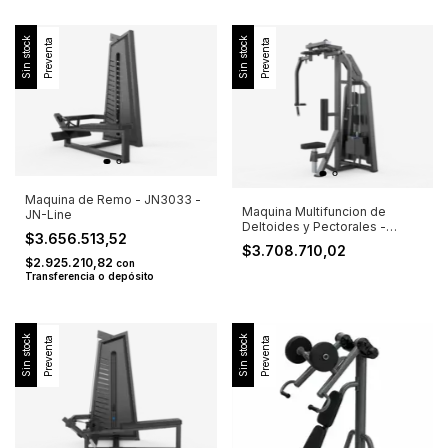
Sin stock
Sin stock
Preventa
Preventa
Maquina de Remo - JN3033 -
Maquina Multifuncion de
JN-Line
Deltoides y Pectorales -
$3.656.513,52
JN3007T - JN-Line
$3.708.710,02
$2.925.210,82
con
Transferencia o depósito
Sin stock
Sin stock
Preventa
Preventa