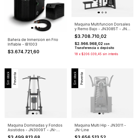
Maquina Multifuncion Dorsales
y Remo Bajo - JN3085T - JN-
Line
$3.708.710,02
Bañera de Inmersion en Frio
$2.966.968,02
con
Inflable - IB1003
Transferencia o depósito
$3.674.721,60
18
x
$206.039,45
sin interés
Sin stock
Sin stock
Preventa
Preventa
Maquina Dominadas y Fondos
Maquina Multi Hip - JN3011 -
Asistidos - JN3009T - JN-
JN-Line
Line
$3.499.813,68
$3.656.513,52