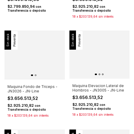
$2.799.850,94
$2.925.210,82
con
con
Transferencia o depósito
Transferencia o depósito
18
x
$203.139,64
sin interés
Sin stock
Sin stock
Preventa
Preventa
Maquina Elevacion Lateral de
Maquina Fondo de Triceps -
Hombros - JN3005 - JN-Line
JN3026 - JN-Line
$3.656.513,52
$3.656.513,52
$2.925.210,82
con
$2.925.210,82
con
Transferencia o depósito
Transferencia o depósito
18
x
$203.139,64
sin interés
18
x
$203.139,64
sin interés