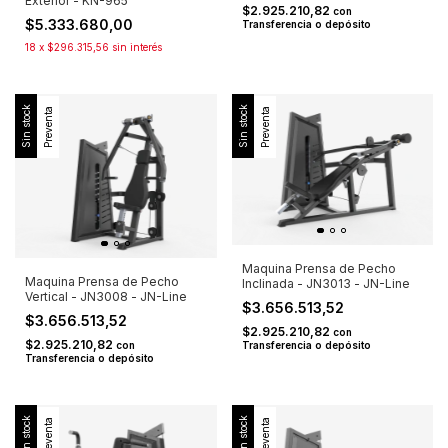
Exterior - KN-965
$2.925.210,82
con
$5.333.680,00
Transferencia o depósito
18
x
$296.315,56
sin interés
Sin stock
Sin stock
Preventa
Preventa
Maquina Prensa de Pecho
Maquina Prensa de Pecho
Inclinada - JN3013 - JN-Line
Vertical - JN3008 - JN-Line
$3.656.513,52
$3.656.513,52
$2.925.210,82
con
$2.925.210,82
con
Transferencia o depósito
Transferencia o depósito
Sin stock
Sin stock
Preventa
Preventa