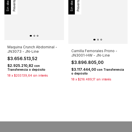
Sin stock
Sin stock
Preventa
Preventa
Maquina Crunch Abdominal -
Camilla Femorales Prono -
JN3073 - JN-Line
JN3001-HW - JN-Line
$3.656.513,52
$3.896.805,00
$2.925.210,82
con
$3.117.444,00
con
Transferencia
Transferencia o depósito
o depósito
18
x
$203.139,64
sin interés
18
x
$216.489,17
sin interés