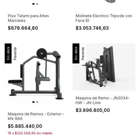
Piso Tatami para Artes
Molinete Electrico Tripode con
Marciales
Face ID
$678.664,80
$3.953.746,63
Sin stock
Sin stock
Preventa
Preventa
Maquina de Remo - JN3034-
HW - JN-Line
$3.896.805,00
Maquina de Remos - Exterior -
KN-966
$5.885.440,00
18
x
$326.968,89
sin interés