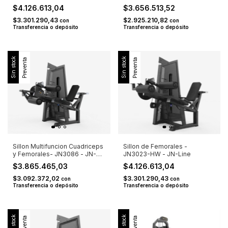
$3.656.513,52
$4.126.613,04
$2.925.210,82
$3.301.290,43
con
con
Transferencia o depósito
Transferencia o depósito
Sin stock
Sin stock
Preventa
Preventa
Sillon de Femorales -
Sillon Multifuncion Cuadriceps
JN3023-HW - JN-Line
y Femorales- JN3086 - JN-
Line
$4.126.613,04
$3.865.465,03
$3.301.290,43
$3.092.372,02
con
con
Transferencia o depósito
Transferencia o depósito
Sin stock
Sin stock
Preventa
Preventa